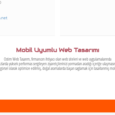
0
.net
Mobil Uyumlu Web Tasarımı
Ostim Web Tasarım, firmanızın ihtiyacı olan web siteleri ve web uygulamalarında
zlarda yüksek performas sergileyen ziyaretçilerinizi yormadan aradığı içeriğe ulaşmasın
 görsel olarak optimize edilmiş, doğal aramalarda başarı saglamak için tasarlanmış mo