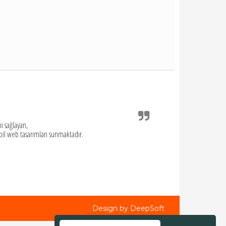
ı sağlayan,
bil web tasarımları sunmaktadır.
Design by DeepSoft