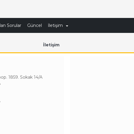
lan Sorular
Güncel
İletişim
İletişim
op. 1859. Sokak 14/A
A
8
0