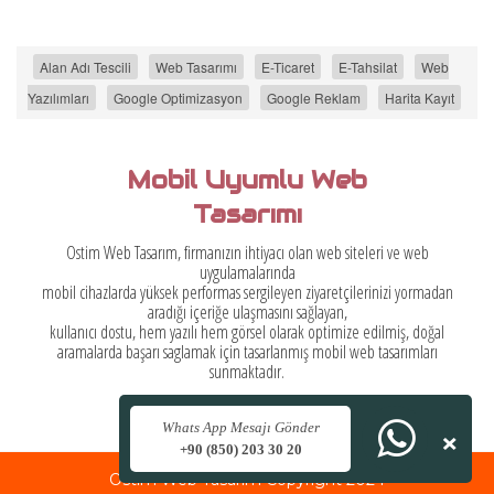
Alan Adı Tescili
Web Tasarımı
E-Ticaret
E-Tahsilat
Web
Yazılımları
Google Optimizasyon
Google Reklam
Harita Kayıt
Mobil Uyumlu Web
Tasarımı
Ostim Web Tasarım, firmanızın ihtiyacı olan web siteleri ve web
uygulamalarında
mobil cihazlarda yüksek performas sergileyen ziyaretçilerinizi yormadan
aradığı içeriğe ulaşmasını sağlayan,
kullanıcı dostu, hem yazılı hem görsel olarak optimize edilmiş, doğal
aramalarda başarı saglamak için tasarlanmış mobil web tasarımları
sunmaktadır.
×
Whats App Mesajı Gönder
+90 (850) 203 30 20
Ostim Web Tasarım Copyright 2024