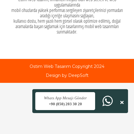
uygulamalarında
mobil cihazlarda yüksek performas sergileyen ziyaretçilerinizi yormadan
aradığı içeriğe ulaşmasını sağlayan,
kullanıcı dostu, hem yazılı hem görsel olarak optimize edilmiş, doğal
aramalarda başarı saglamak için tasarlanmış mobil web tasarımları
sunmaktadır.
Ostim Web Tasarım Copyright 2024
Design by DeepSoft
×
Whats App Mesajı Gönder
+90 (850) 203 30 20