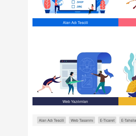
Alan Adı Tescili
Web Yazılımları
Alan Adı Tescili
Web Tasarımı
E-Ticaret
E-Tahsila