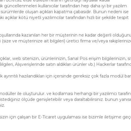
dan ücretsiz elde edilebilmesinin getirdiği faydalar kadar
 sık güncellenmeleri kullanıcılar tarafından hep daha iyi bir yazılım
 sürümlerde oluşan açıkları kapatma çabasıdır. Bunun nedeni ise
açıklar kötü niyetli yazılımcılar tarafından hızlı bir şekilde tespit
ullarında kazanılan her bir müşterinin ne kadar değerli olduğunu
ri (size ve müşterinize ait bilgileri) üretici firma ve/veya rakiplerin
r, web sitenizin, ürünlerinizin, Sanal Pos erişim bilgilerinizin, sit
 Bilgileri, Alışverişlerinde satın aldıkları ürünler vb.) Hackerlar tar
 ayrıntılı hazılandıkları için içersinde gereksiz çok fazla modül ba
modüller ile oluşturulur. ve kodlaması herhangi bir yazılımcı tar
 istediğiniz ölçüde genişletebilir veya daraltabilirsiniz. bunun yan
iz.
izin için çalışan bir E-Ticaret uygulaması ise bizimle iletişime geçeb