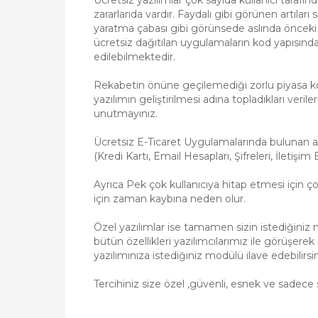
Ücretsiz yazılımlar çok sayıda kullanıcı tarafın
zararlarıda vardır. Faydalı gibi görünen artıları
yaratma çabası gibi görünsede aslında önceki
ücretsiz dağıtılan uygulamaların kod yapısındaki 
edilebilmektedir.
Rekabetin önüne geçilemediği zorlu piyasa koş
yazılımın geliştirilmesi adına topladıkları verile
unutmayınız.
Ücretsiz E-Ticaret Uygulamalarında bulunan açıkla
(Kredi Kartı, Email Hesapları, Şifreleri, İletişim
Ayrıca Pek çok kullanıcıya hitap etmesi için çok
için zaman kaybına neden olur.
Özel yazılımlar ise tamamen sizin istediğiniz 
bütün özellikleri yazılımcılarımız ile görüşerek
yazılımınıza istediğiniz modülü ilave edebilirsin
Tercihiniz size özel ,güvenli, esnek ve sadece s