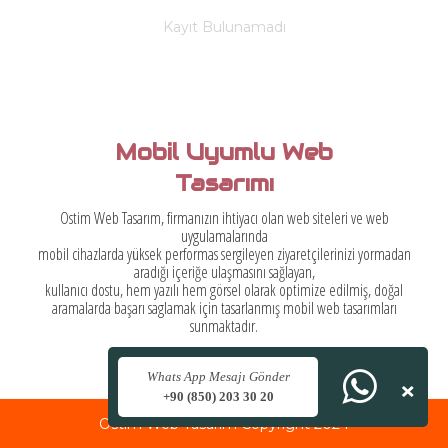
Kayıt Bulunamadı
Mobil Uyumlu Web
Tasarımı
Ostim Web Tasarım, firmanızın ihtiyacı olan web siteleri ve web
uygulamalarında
mobil cihazlarda yüksek performas sergileyen ziyaretçilerinizi yormadan
aradığı içeriğe ulaşmasını sağlayan,
kullanıcı dostu, hem yazılı hem görsel olarak optimize edilmiş, doğal
aramalarda başarı saglamak için tasarlanmış mobil web tasarımları
sunmaktadır.
×
Whats App Mesajı Gönder
+90 (850) 203 30 20
Ostim Web Tasarım Copyright 2024