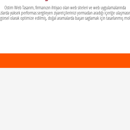
Ostim Web Tasarım, firmanızın ihtiyacı olan web siteleri ve web uygulamalarında
zlarda yüksek performas sergileyen ziyaretçilerinizi yormadan aradığı içeriğe ulaşmasın
 görsel olarak optimize edilmiş, doğal aramalarda başarı saglamak için tasarlanmış mo