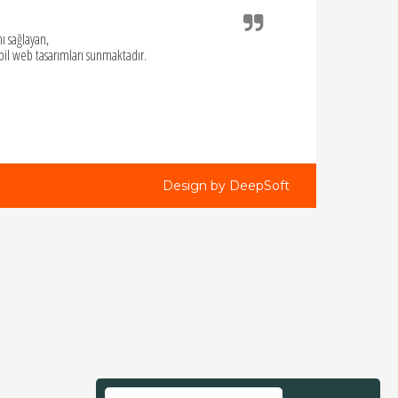
ı sağlayan,
bil web tasarımları sunmaktadır.
Design by DeepSoft