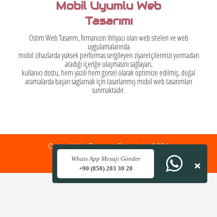
Mobil Uyumlu Web
Tasarımı
Ostim Web Tasarım, firmanızın ihtiyacı olan web siteleri ve web
uygulamalarında
mobil cihazlarda yüksek performas sergileyen ziyaretçilerinizi yormadan
aradığı içeriğe ulaşmasını sağlayan,
kullanıcı dostu, hem yazılı hem görsel olarak optimize edilmiş, doğal
aramalarda başarı saglamak için tasarlanmış mobil web tasarımları
sunmaktadır.
Ostim Web Tasarım Copyright 2024
×
Whats App Mesajı Gönder
Design by DeepSoft
+90 (850) 203 30 20