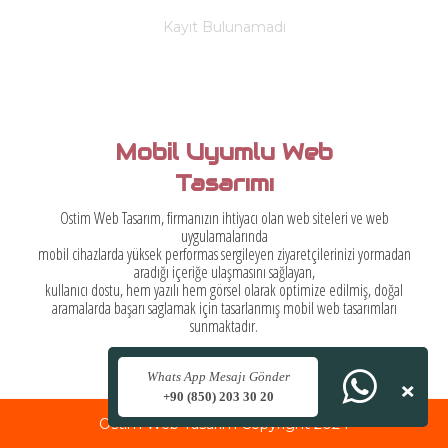
Kayıt Bulunamadı
Mobil Uyumlu Web
Tasarımı
Ostim Web Tasarım, firmanızın ihtiyacı olan web siteleri ve web
uygulamalarında
mobil cihazlarda yüksek performas sergileyen ziyaretçilerinizi yormadan
aradığı içeriğe ulaşmasını sağlayan,
kullanıcı dostu, hem yazılı hem görsel olarak optimize edilmiş, doğal
aramalarda başarı saglamak için tasarlanmış mobil web tasarımları
sunmaktadır.
×
Whats App Mesajı Gönder
+90 (850) 203 30 20
Ostim Web Tasarım Copyright 2024