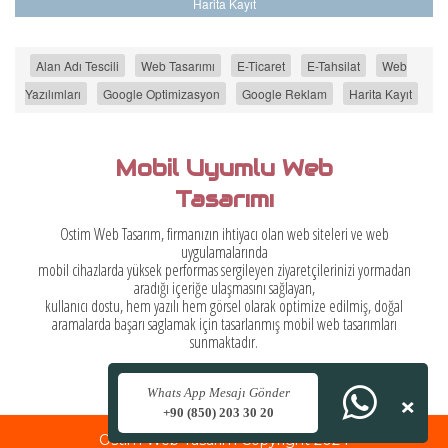
Harita Kayıt
Alan Adı Tescili
Web Tasarımı
E-Ticaret
E-Tahsilat
Web
Yazılımları
Google Optimizasyon
Google Reklam
Harita Kayıt
Neden Ostim Web
Tasarımı ?
i ve web
DeepSoft Web Paketleri,
20 yılı aşkın süredir Ostim ve İvedik sanayi bölgesinde edindi
izi yormadan
deneyimleri ile hazılanmış olup,
İthalat, İhracat ve İmalat yapan firmaların ihtiyaçları gö
lmiş, doğal
bulundurulmuştur.
sarımları
×
Whats App Mesajı Gönder
+90 (850) 203 30 20
Ostim Web Tasarım Copyright 2024