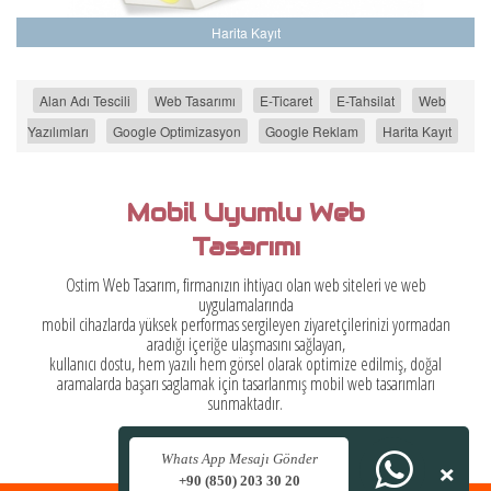
Harita Kayıt
Alan Adı Tescili
Web Tasarımı
E-Ticaret
E-Tahsilat
Web
Yazılımları
Google Optimizasyon
Google Reklam
Harita Kayıt
Mobil Uyumlu Web
Tasarımı
Ostim Web Tasarım, firmanızın ihtiyacı olan web siteleri ve web
uygulamalarında
mobil cihazlarda yüksek performas sergileyen ziyaretçilerinizi yormadan
aradığı içeriğe ulaşmasını sağlayan,
kullanıcı dostu, hem yazılı hem görsel olarak optimize edilmiş, doğal
aramalarda başarı saglamak için tasarlanmış mobil web tasarımları
sunmaktadır.
×
Whats App Mesajı Gönder
+90 (850) 203 30 20